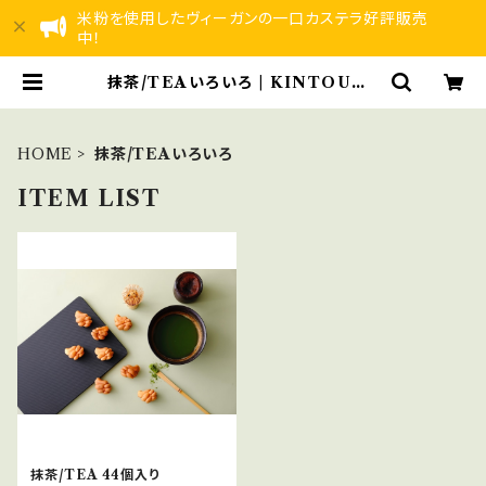
米粉を使用したヴィーガンの一口カステラ好評販売
中！
抹茶/TEAいろいろ | KINTOUNb
abycastella/KINTOUNorgani
c本店
HOME
抹茶/TEAいろいろ
ITEM LIST
抹茶/TEA 44個入り