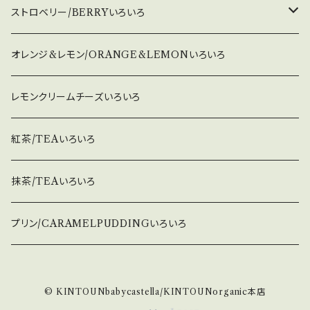
ストロベリー/BERRYいろいろ
35個
オレンジ&レモン/ORANGE&LEMONいろいろ
50個(25個×2)
レモンクリームチーズいろいろ
70個(35個×2)
紅茶/TEAいろいろ
100個
抹茶/TEAいろいろ
プリン/CARAMELPUDDINGいろいろ
© KINTOUNbabycastella/KINTOUNorganic本店